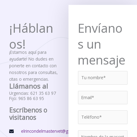
¡Háblan
Envíano
os!
s un
¡Estamos aquí para
mensaje
ayudarte! No dudes en
ponerte en contacto con
nosotros para consultas,
Y
citas o emergencias.
o
Llámanos al
u
Urgencias:
621 35 63 97
e
r
Fijo: 965 86 63 95
m
n
a
a
Escríbenos o
T
i
m
visitanos
e
l
e
l
*
*
elrincondelmastervet@gmail.com
N
é