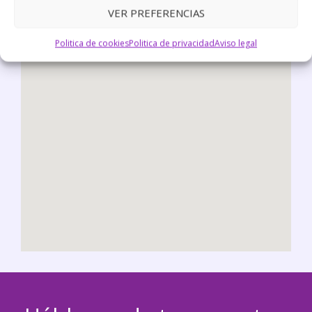
VER PREFERENCIAS
o
u
Politica de cookies
Politica de privacidad
r
Aviso legal
p
e
t
?
*