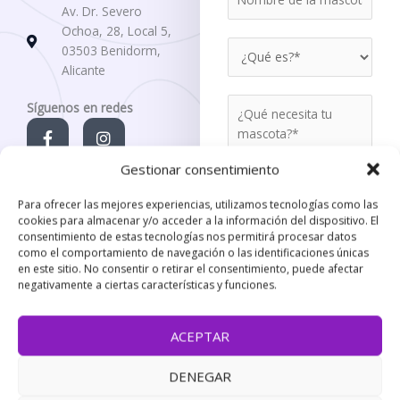
o
f
Av. Dr. Severo
m
o
Ochoa, 28, Local 5,
W
b
n
03503 Benidorm,
h
r
o
Alicante
a
e
*
A
t
d
Síguenos en redes
n
F
I
i
e
a
n
y
s
l
c
s
c
i
a
Gestionar consentimiento
e
t
u
t
m
b
a
t
o
g
?
a
Para ofrecer las mejores experiencias, utilizamos tecnologías como las
o
r
e
cookies para almacenar y/o acceder a la información del dispositivo. El
*
s
k
a
ENVIAR
consentimiento de estas tecnologías nos permitirá procesar datos
h
c
MENSAJE
-
m
como el comportamiento de navegación o las identificaciones únicas
a
o
f
en este sitio. No consentir o retirar el consentimiento, puede afectar
b
t
negativamente a ciertas características y funciones.
i
a
t
*
ACEPTAR
s
o
DENEGAR
f
y