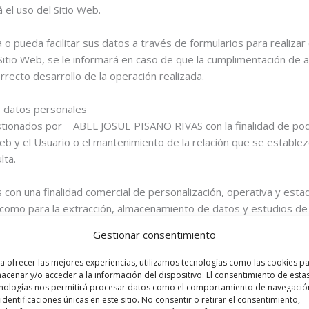
 el uso del Sitio Web.
o pueda facilitar sus datos a través de formularios para realizar 
Sitio Web, se le informará en caso de que la cumplimentación de a
recto desarrollo de la operación realizada.
s datos personales
ionados por ABEL JOSUE PISANO RIVAS con la finalidad de poder fa
b y el Usuario o el mantenimiento de la relación que se establez
lta.
 con una finalidad comercial de personalización, operativa y estad
omo para la extracción, almacenamiento de datos y estudios de 
lidad, funcionamiento y navegación por el Sitio Web.
Gestionar consentimiento
 personales, se informará al Usuario acerca del fin o fines espe
a ofrecer las mejores experiencias, utilizamos tecnologías como las cookies p
del uso o usos que se dará a la información recopilada.
acenar y/o acceder a la información del dispositivo. El consentimiento de esta
nologías nos permitirá procesar datos como el comportamiento de navegació
 identificaciones únicas en este sitio. No consentir o retirar el consentimiento,
nales