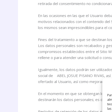
retirada del consentimiento no condicionará
En las ocasiones en las que el Usuario deba 
motivos relacionados con el contenido del 
los mismos sean imprescindibles para el cor
Fines del tratamiento a que se destinan lo
Los datos personales son recabados y gest
compromisos establecidos entre el Sitio We
rellene o para atender una solicitud o consu
Igualmente, los datos podrán ser utilizados
social de ABEL JOSUE PISANO RIVAS, así c
ofertado al Usuario, así como mejorar la ca
En el momento en que se obtengan los datos
Par
destinarán los datos personales; es decir, 
alm
tec
las
Períodos de retención de los datos perso