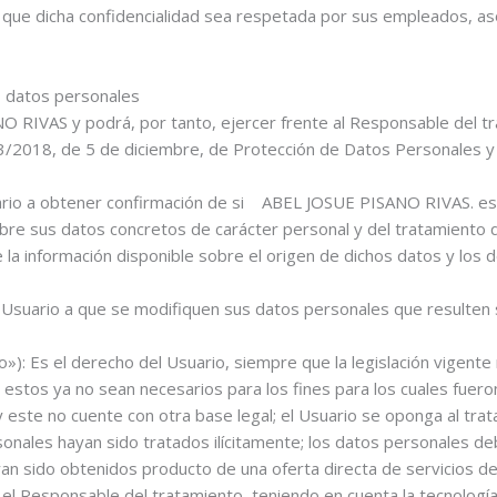
l que dicha confidencialidad sea respetada por sus empleados, aso
s datos personales
RIVAS y podrá, por tanto, ejercer frente al Responsable del tr
3/2018, de 5 de diciembre, de Protección de Datos Personales y g
ario a obtener confirmación de si ABEL JOSUE PISANO RIVAS. est
sobre sus datos concretos de carácter personal y del tratamie
de la información disponible sobre el origen de dichos datos y los
l Usuario a que se modifiquen sus datos personales que resulten 
»): Es el derecho del Usuario, siempre que la legislación vigente 
stos ya no sean necesarios para los fines para los cuales fuero
y este no cuente con otra base legal; el Usuario se oponga al tra
sonales hayan sido tratados ilícitamente; los datos personales d
ayan sido obtenidos producto de una oferta directa de servicios d
l Responsable del tratamiento, teniendo en cuenta la tecnología d