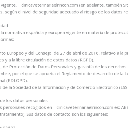
n vigente, clinicaveterinariaelrincon.com (en adelante, también 
s, según el nivel de seguridad adecuado al riesgo de los datos r
cidad
a la normativa española y europea vigente en materia de protecci
normas:
 Europeo y del Consejo, de 27 de abril de 2016, relativo a la pr
 y a la libre circulación de estos datos (RGPD).
, de Protección de Datos Personales y garantía de los derechos
mbre, por el que se aprueba el Reglamento de desarrollo de la 
onal (RDLOPD).
s de la Sociedad de la Información y de Comercio Electrónico (LSS
 de los datos personales
os personales recogidos en clinicaveterinariaelrincon.com es: A
atamiento). Sus datos de contacto son los siguientes:
P: 03503