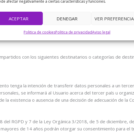
de afectar negativamente a ciertas características y funciones.
 durante el tiempo mínimo necesario para los fines de su tratam
solicite su supresión.
ACEPTAR
DENEGAR
VER PREFERENCIA
s personales, se informará al Usuario acerca del plazo durante e
Politica de cookies
Politica de privacidad
Aviso legal
 utilizados para determinar este plazo.
partidos con los siguientes destinatarios o categorías de destin
to tenga la intención de transferir datos personales a un tercer p
ales, se informará al Usuario acerca del tercer país u organizaci
 de la existencia o ausencia de una decisión de adecuación de la C
s 8 del RGPD y 7 de la Ley Orgánica 3/2018, de 5 de diciembre, 
los mayores de 14 años podrán otorgar su consentimiento para el