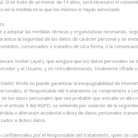
 Si se trata de un menor de 14 años, será necesario el consenti
ito en la medida en la que los mismos lo hayan autorizado.
es
adoptar las medidas técnicas y organizativas necesarias, según
antice la seguridad de los datos de carácter personal y se evite 
ransmitidos, conservados o tratados de otra forma, o la comunicac
 (Secure Socket Layer), que asegura que los datos personales se 
servidor y el Usuario, y en retroalimentación, totalmente cifrada o
NO RIVAS no puede garantizar la inexpugnabilidad de internet ni
ersonales, el Responsable del tratamiento se compromete a comun
d de los datos personales que sea probable que entrañe un alto r
en el artículo 4 del RGPD, se entiende por violación de la segurid
érdida o alteración accidental o ilícita de datos personales tran
izados a dichos datos.
confidenciales por el Responsable del tratamiento, quien se co