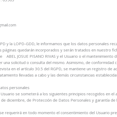
gmail.com
 RGPD y la LOPD-GDD, le informamos que los datos personales 
páginas quedarán incorporados y serán tratados en nuestro fichero
re ABEL JOSUE PISANO RIVAS y el Usuario o el mantenimiento de 
er una solicitud o consulta del mismo. Asimismo, de conformidad
evista en el artículo 30.5 del RGPD, se mantiene un registro de a
tratamiento llevadas a cabo y las demás circunstancias establecid
 datos personales
Usuario se someterá a los siguientes principios recogidos en el ar
 de diciembre, de Protección de Datos Personales y garantía de l
cia: se requerirá en todo momento el consentimiento del Usuario p